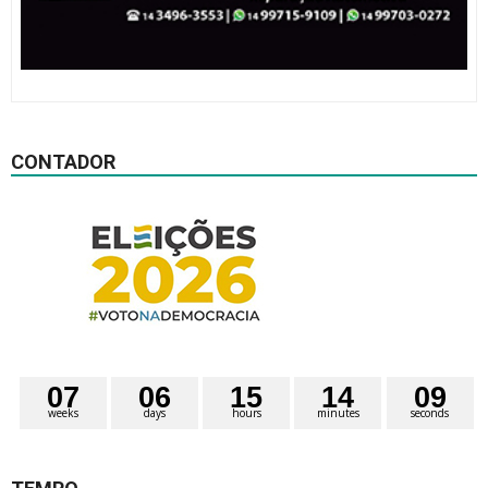
CONTADOR
0
7
0
6
1
5
1
4
0
9
weeks
days
hours
minutes
seconds