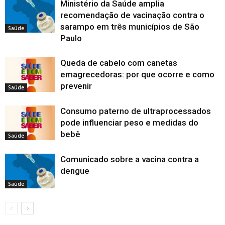
Ministério da Saúde amplia
a
a
a
l
n
e
e
j
e
v
n
n
n
a
e
l
l
a
l
a
recomendação de vacinação contra o
e
e
e
)
l
a
a
n
a
j
l
l
l
a
)
)
e
)
a
sarampo em três municípios de São
a
a
a
)
l
Saúde
n
)
)
)
a
e
Paulo
)
l
a
)
Queda de cabelo com canetas
emagrecedoras: por que ocorre e como
prevenir
Saúde
Consumo paterno de ultraprocessados
pode influenciar peso e medidas do
bebê
Saúde
Comunicado sobre a vacina contra a
dengue
Saúde