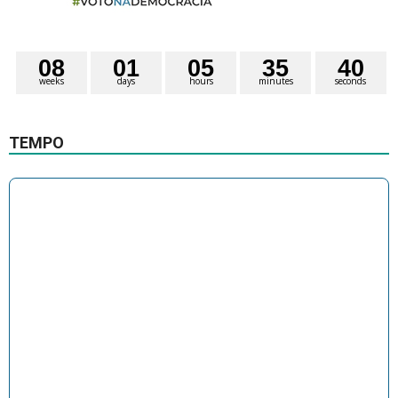
0
8
0
1
0
5
3
5
3
9
weeks
days
hours
minutes
seconds
4
0
TEMPO