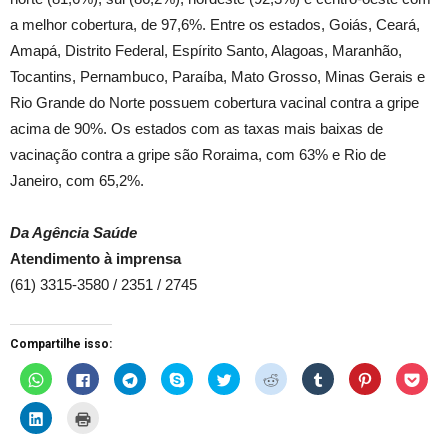
a melhor cobertura, de 97,6%. Entre os estados, Goiás, Ceará,
Amapá, Distrito Federal, Espírito Santo, Alagoas, Maranhão,
Tocantins, Pernambuco, Paraíba, Mato Grosso, Minas Gerais e
Rio Grande do Norte possuem cobertura vacinal contra a gripe
acima de 90%. Os estados com as taxas mais baixas de
vacinação contra a gripe são Roraima, com 63% e Rio de
Janeiro, com 65,2%.
Da Agência Saúde
Atendimento à imprensa
(61) 3315-3580 / 2351 / 2745
Compartilhe isso:
C
C
C
C
C
C
C
C
C
l
l
l
l
l
l
l
l
l
i
i
i
i
i
i
i
i
i
q
q
q
q
q
q
q
q
q
C
C
u
u
u
u
u
u
u
u
u
l
l
e
e
e
e
e
e
e
e
e
i
i
p
p
p
p
p
p
p
p
p