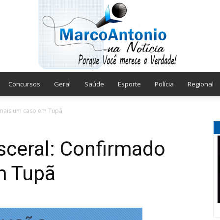
Concursos
Geral
Saúde
Esporte
Polícia
Regional
Marco
 mais um caso em Tupã
sceral: Confirmado
m Tupã
Antonio