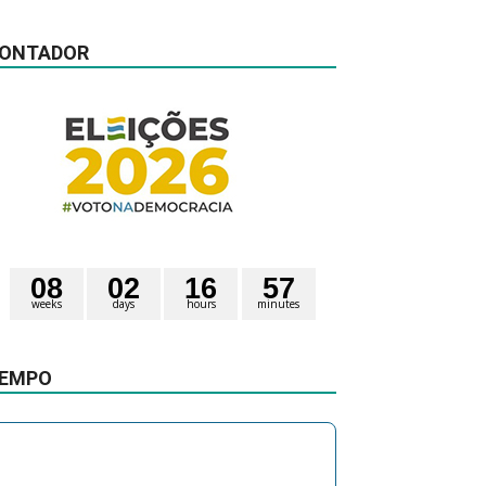
ONTADOR
0
8
0
2
1
6
5
7
weeks
days
hours
minutes
2
0
seconds
1
EMPO