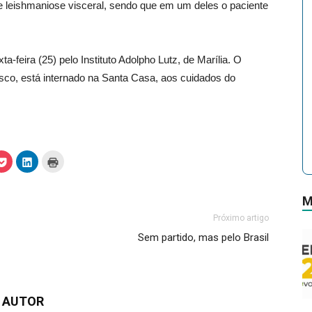
 leishmaniose visceral, sendo que em um deles o paciente
a-feira (25) pelo Instituto Adolpho Lutz, de Marília. O
o, está internado na Santa Casa, aos cuidados do
C
C
C
l
l
l
i
i
i
q
q
q
u
u
u
M
e
e
e
p
p
p
a
a
a
Próximo artigo
r
r
r
a
a
a
Sem partido, mas pelo Brasil
c
c
i
o
o
m
m
m
p
p
p
r
a
a
i
r
r
m
t
t
i
 AUTOR
i
i
r
l
l
(