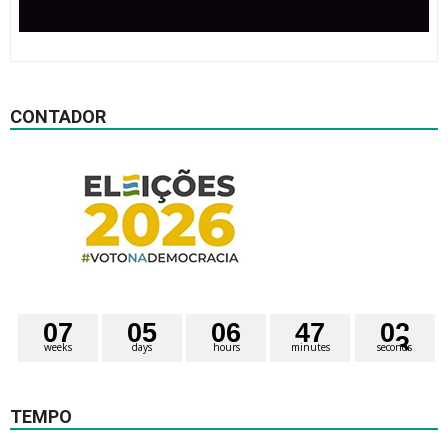
CONTADOR
0
7
0
5
0
6
4
7
0
2
weeks
days
hours
minutes
seconds
TEMPO