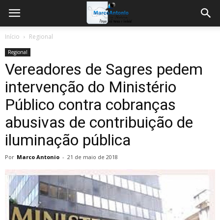
Início
Regional
Regional
Vereadores de Sagres pedem
intervenção do Ministério
Público contra cobranças
abusivas de contribuição de
iluminação pública
Por
Marco Antonio
-
21 de maio de 2018