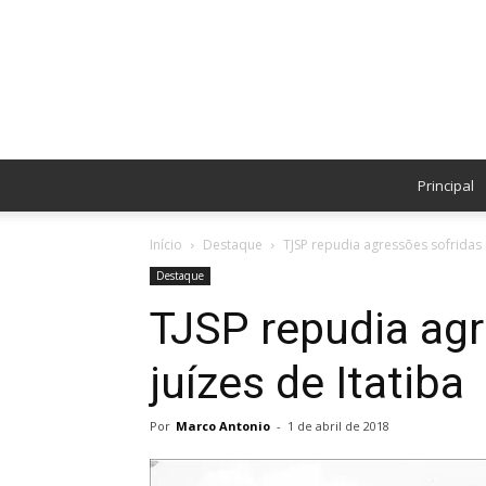
Principal
Início
Destaque
TJSP repudia agressões sofridas p
Destaque
TJSP repudia agr
juízes de Itatiba
Por
Marco Antonio
-
1 de abril de 2018