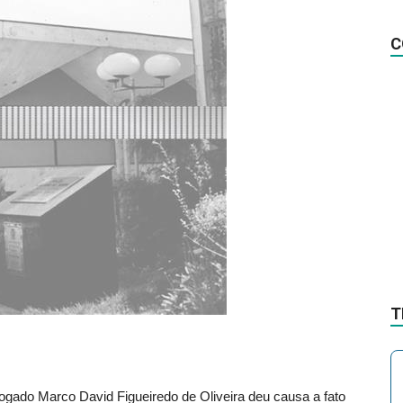
na
C
Notícia
T
dvogado Marco David Figueiredo de Oliveira deu causa a fato