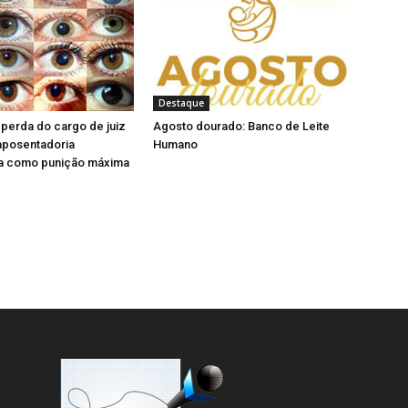
l
n
a
e
)
l
a
)
Destaque
perda do cargo de juiz
Agosto dourado: Banco de Leite
aposentadoria
Humano
a como punição máxima