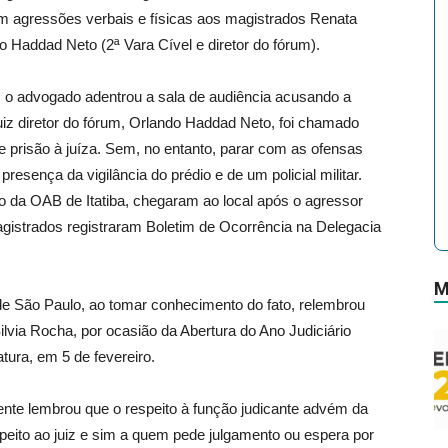
m agressões verbais e físicas aos magistrados Renata
do Haddad Neto (2ª Vara Cível e diretor do fórum).
l”, o advogado adentrou a sala de audiência acusando a
uiz diretor do fórum, Orlando Haddad Neto, foi chamado
 de prisão à juíza. Sem, no entanto, parar com as ofensas
esença da vigilância do prédio e de um policial militar.
 da OAB de Itatiba, chegaram ao local após o agressor
gistrados registraram Boletim de Ocorrência na Delegacia
M
 de São Paulo, ao tomar conhecimento do fato, relembrou
via Rocha, por ocasião da Abertura do Ano Judiciário
ura, em 5 de fevereiro.
dente lembrou que o respeito à função judicante advém da
speito ao juiz e sim a quem pede julgamento ou espera por