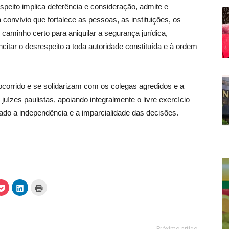
speito implica deferência e consideração, admite e
 convívio que fortalece as pessoas, as instituições, os
caminho certo para aniquilar a segurança jurídica,
 incitar o desrespeito a toda autoridade constituída e à ordem
ocorrido e se solidarizam com os colegas agredidos e a
juízes paulistas, apoiando integralmente o livre exercício
nado a independência e a imparcialidade das decisões.
C
C
C
l
l
l
i
i
i
q
q
q
u
u
u
e
e
e
p
p
p
a
a
a
Próximo artigo