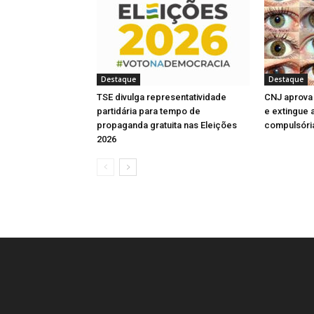
n
n
n
a
e
l
l
a
e
e
e
)
l
a
a
n
l
l
l
a
)
)
e
a
a
a
)
l
)
)
)
a
)
Destaque
Destaque
TSE divulga representatividade
CNJ aprova 
partidária para tempo de
e extingue 
propaganda gratuita nas Eleições
compulsóri
2026