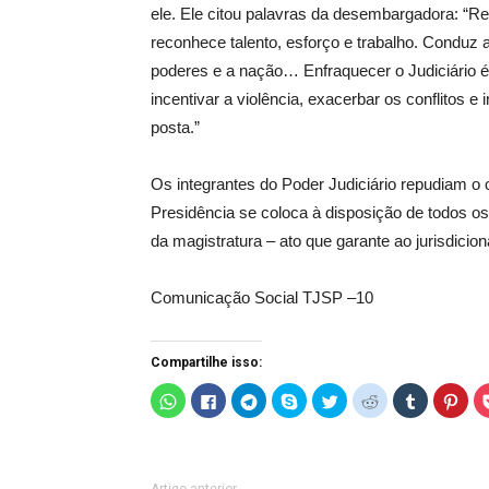
ele. Ele citou palavras da desembargadora: “Re
reconhece talento, esforço e trabalho. Conduz a
poderes e a nação… Enfraquecer o Judiciário é 
incentivar a violência, exacerbar os conflitos e
posta.”
Os integrantes do Poder Judiciário repudiam o 
Presidência se coloca à disposição de todos os 
da magistratura – ato que garante ao jurisdicio
Comunicação Social TJSP –10
Compartilhe isso:
C
C
C
C
C
C
C
C
l
l
l
l
l
l
l
l
i
i
i
i
i
i
i
i
q
q
q
q
q
q
q
q
u
u
u
u
u
u
u
u
e
e
e
e
e
e
e
e
p
p
p
p
p
p
p
p
a
a
a
a
a
a
a
a
Artigo anterior