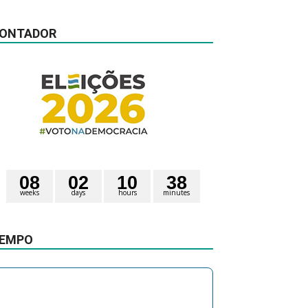
ONTADOR
0
8
0
2
1
0
3
8
weeks
days
hours
minutes
1
6
seconds
EMPO