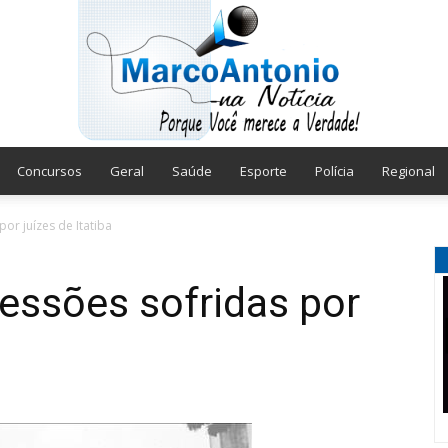
Concursos
Geral
Saúde
Esporte
Polícia
Regional
Marco
or juízes de Itatiba
essões sofridas por
Antonio