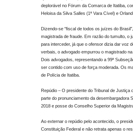
deplorável no Fórum da Comarca de Itatiba, co
Heloisa da Silva Salles (1ª Vara Cível) e Orlan
Dizendo-se “fiscal de todos os juízes do Brasi
magistrada de fraude. Em razão do tumulto, o j
para interceder, já que o ofensor dizia dar voz
verbais, o advogado empurrou o magistrado na pr
Dois advogados, representando a 99ª Subseção
ser contido com uso de força moderada. Os ma
de Polícia de Itatiba.
Repúdio – O presidente do Tribunal de Justiça
parte do pronunciamento da desembargadora Sil
2018 e posse do Conselho Superior da Magistrat
Ao externar o repúdio pelo acontecido, o presi
Constituição Federal e não retrata apenas o re