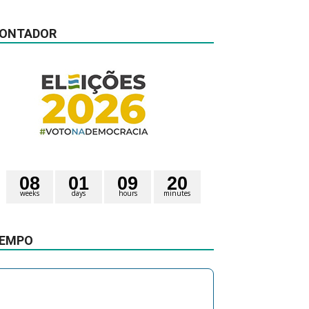
ONTADOR
0
8
0
1
0
9
2
0
weeks
days
hours
minutes
1
9
seconds
EMPO