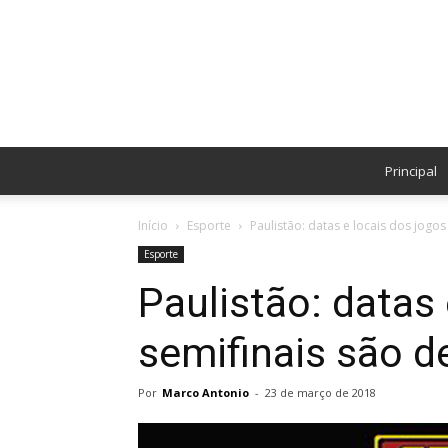
Principal
Início
Esporte
Paulistão: datas e locais dos jogos
Esporte
Paulistão: datas 
semifinais são d
Por
Marco Antonio
-
23 de março de 2018