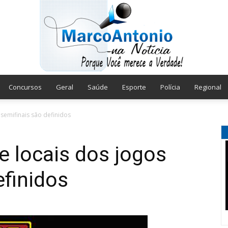
Concursos
Geral
Saúde
Esporte
Polícia
Regional
Marco
 semifinais são definidos
e locais dos jogos
efinidos
Antonio