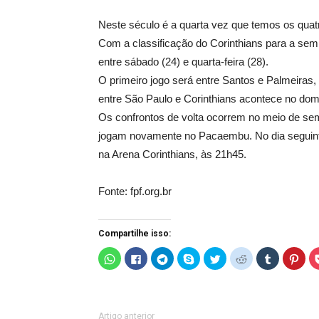
Neste século é a quarta vez que temos os quat
Com a classificação do Corinthians para a semi
entre sábado (24) e quarta-feira (28).
O primeiro jogo será entre Santos e Palmeiras,
entre São Paulo e Corinthians acontece no dom
Os confrontos de volta ocorrem no meio de sem
jogam novamente no Pacaembu. No dia seguinte,
na Arena Corinthians, às 21h45.
Fonte: fpf.org.br
Compartilhe isso:
C
C
C
C
C
C
C
C
l
l
l
l
l
l
l
l
i
i
i
i
i
i
i
i
q
q
q
q
q
q
q
q
u
u
u
u
u
u
u
u
e
e
e
e
e
e
e
e
p
p
p
p
p
p
p
p
a
a
a
a
a
a
a
a
Artigo anterior