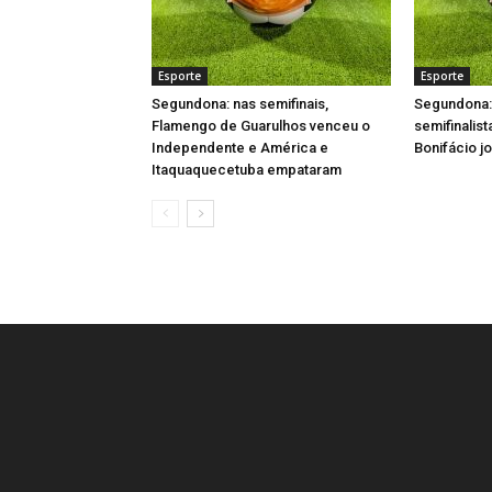
n
n
n
a
e
l
l
a
e
e
e
)
l
a
a
n
l
l
l
a
)
)
e
a
a
a
)
l
)
)
)
a
)
Esporte
Esporte
Segundona: nas semifinais,
Segundona:
Flamengo de Guarulhos venceu o
semifinalis
Independente e América e
Bonifácio j
Itaquaquecetuba empataram