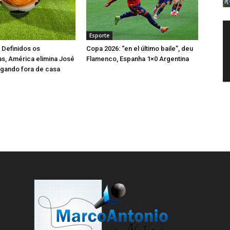
l
n
a
e
)
l
a
)
Esporte
 Definidos os
Copa 2026: “en el último baile”, deu
tas, América elimina José
Flamenco, Espanha 1×0 Argentina
ogando fora de casa