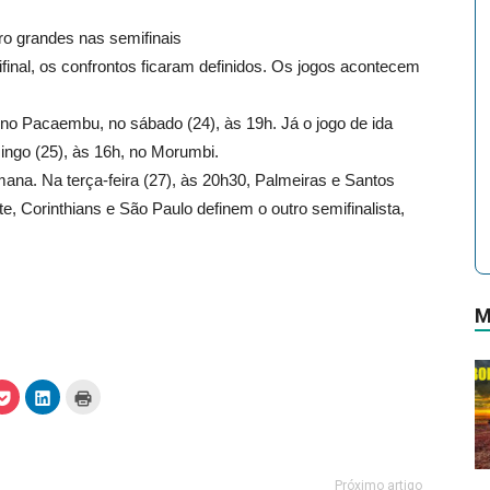
ro grandes nas semifinais
final, os confrontos ficaram definidos. Os jogos acontecem
 no Pacaembu, no sábado (24), às 19h. Já o jogo de ida
ingo (25), às 16h, no Morumbi.
ana. Na terça-feira (27), às 20h30, Palmeiras e Santos
 Corinthians e São Paulo definem o outro semifinalista,
M
C
C
C
l
l
l
i
i
i
q
q
q
u
u
u
e
e
e
p
p
p
a
a
a
Próximo artigo