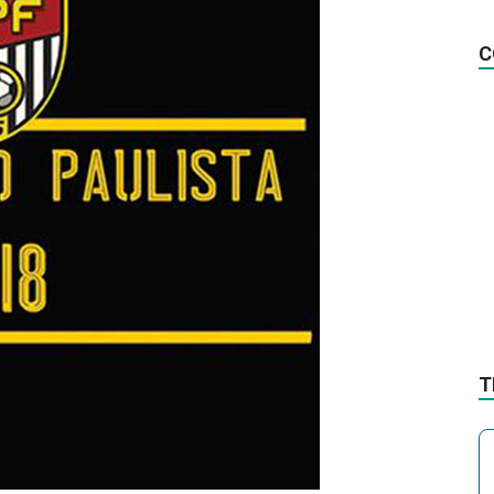
na
C
Notícia
T