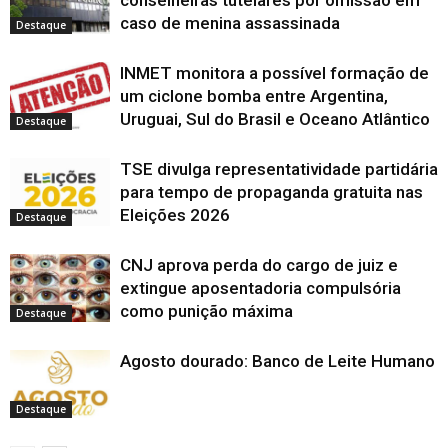
a
a
a
n
j
a
a
v
a
n
j
j
j
e
a
n
n
a
n
caso de menina assassinada
o
Destaque
a
a
a
l
n
e
e
j
e
v
n
n
n
a
e
l
l
a
l
a
e
e
e
)
l
a
a
n
a
j
l
l
l
a
)
)
e
)
a
INMET monitora a possível formação de
a
a
a
)
l
n
)
)
)
a
e
um ciclone bomba entre Argentina,
)
l
Uruguai, Sul do Brasil e Oceano Atlântico
a
Destaque
)
TSE divulga representatividade partidária
para tempo de propaganda gratuita nas
Eleições 2026
Destaque
CNJ aprova perda do cargo de juiz e
extingue aposentadoria compulsória
como punição máxima
Destaque
Agosto dourado: Banco de Leite Humano
Destaque