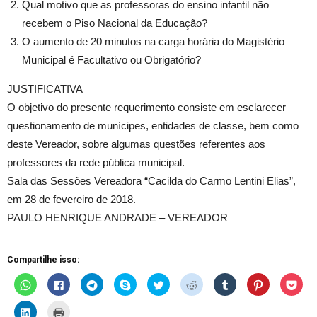
Qual motivo que as professoras do ensino infantil não
recebem o Piso Nacional da Educação?
O aumento de 20 minutos na carga horária do Magistério
Municipal é Facultativo ou Obrigatório?
JUSTIFICATIVA
O objetivo do presente requerimento consiste em esclarecer
questionamento de munícipes, entidades de classe, bem como
deste Vereador, sobre algumas questões referentes aos
professores da rede pública municipal.
Sala das Sessões Vereadora “Cacilda do Carmo Lentini Elias”,
em 28 de fevereiro de 2018.
PAULO HENRIQUE ANDRADE – VEREADOR
Compartilhe isso:
C
C
C
C
C
C
C
C
C
l
l
l
l
l
l
l
l
l
i
i
i
i
i
i
i
i
i
q
q
q
q
q
q
q
q
q
C
C
u
u
u
u
u
u
u
u
u