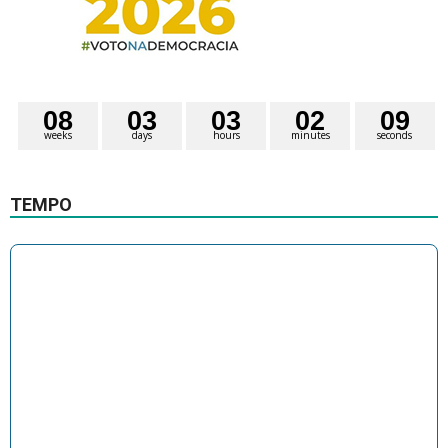
0
8
0
3
0
3
0
2
0
8
weeks
days
hours
minutes
seconds
9
TEMPO