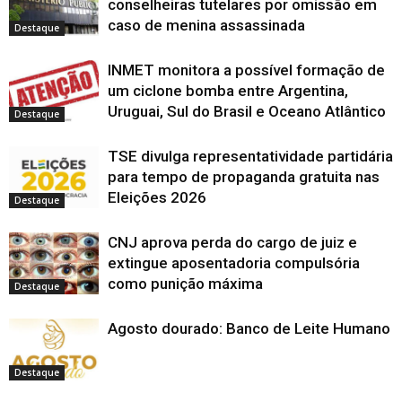
e
e
e
n
e
m
m
r
m
conselheiras tutelares por omissão em
a
l
e
e
e
o
m
n
n
e
n
b
a
caso de menina assassinada
m
m
m
v
n
o
o
e
o
r
)
Destaque
n
n
n
a
o
v
v
m
v
e
o
o
o
j
v
a
a
n
a
e
v
v
v
a
a
j
j
o
j
m
a
a
a
n
j
a
a
v
a
INMET monitora a possível formação de
n
j
j
j
e
a
n
n
a
n
o
a
a
a
l
n
e
e
j
e
um ciclone bomba entre Argentina,
v
n
n
n
a
e
l
l
a
l
a
Uruguai, Sul do Brasil e Oceano Atlântico
e
e
e
)
l
a
a
n
a
j
Destaque
l
l
l
a
)
)
e
)
a
a
a
a
)
l
n
)
)
)
a
e
)
TSE divulga representatividade partidária
l
a
para tempo de propaganda gratuita nas
)
Eleições 2026
Destaque
CNJ aprova perda do cargo de juiz e
extingue aposentadoria compulsória
como punição máxima
Destaque
Agosto dourado: Banco de Leite Humano
Destaque