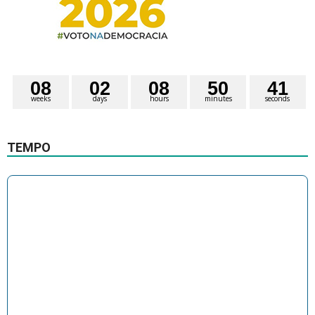
0
8
0
2
0
8
5
0
4
0
weeks
days
hours
minutes
seconds
1
TEMPO