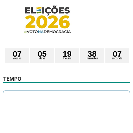
0
7
0
5
1
9
3
8
0
6
weeks
days
hours
minutes
seconds
7
TEMPO