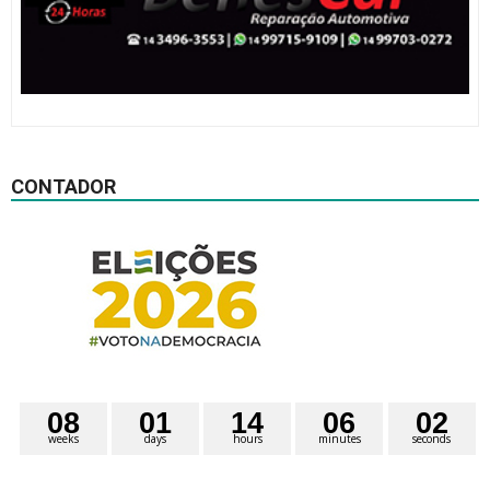
CONTADOR
0
8
0
1
1
4
0
6
0
1
weeks
days
hours
minutes
seconds
2