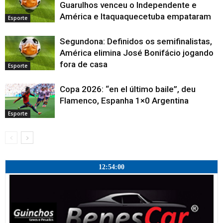
)
l
Guarulhos venceu o Independente e
a
América e Itaquaquecetuba empataram
)
Esporte
Segundona: Definidos os semifinalistas,
América elimina José Bonifácio jogando
fora de casa
Esporte
Copa 2026: “en el último baile”, deu
Flamenco, Espanha 1×0 Argentina
Esporte
12:54:01